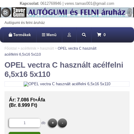
Kapcsolat:
0612769946 | veres.tamas001@gmail.com
Autógumi és felni áruház
Termékek
Menü
0
Főoldal
>
acélfelnik
>
használt
>
OPEL vectra C használt
acélfelni 6,5x16 5x110
OPEL vectra C használt acélfelni
6,5x16 5x110
Ár:
7.086 Ft+Áfa
(Br. 8.999 Ft)
db