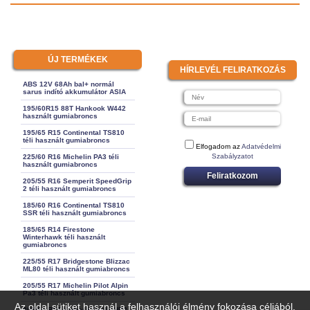
ÚJ TERMÉKEK
HÍRLEVÉL FELIRATKOZÁS
ABS 12V 68Ah bal+ normál
sarus indító akkumulátor ASIA
195/60R15 88T Hankook W442
használt gumiabroncs
195/65 R15 Continental TS810
téli használt gumiabroncs
Elfogadom az
Adatvédelmi
Szabályzatot
225/60 R16 Michelin PA3 téli
használt gumiabroncs
Feliratkozom
205/55 R16 Semperit SpeedGrip
2 téli használt gumiabroncs
185/60 R16 Continental TS810
SSR téli használt gumiabroncs
185/65 R14 Firestone
Winterhawk téli használt
gumiabroncs
225/55 R17 Bridgestone Blizzac
ML80 téli használt gumiabroncs
205/55 R17 Michelin Pilot Alpin
Pa3 téli használt gumiabroncs
Az oldal sütiket használ a felhasználói élmény fokozása céljából.
205/65 R15 Kleber Krisalk HP2