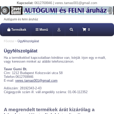
Kapcsolat:
0612769946 | veres.tamas001@gmail.com
Autógumi és felni áruház
Termékek
Menü
0
Főoldal
>
Ügyfélszolgálat
Ügyfélszolgálat
Ha a termékekkel kapcsolatban kérdése van, kérjük írjon egy e-mailt,
vagy keressen minket az alábbi telefonszámon.
Taver Gumi Bt.
Cím: 1212 Budapest Kolozsvári utca 58
Telefon:0612769946
E-mail:
veres.tamas001@gmail.com
Adószám: 28192343-2-43
Cégjegyzék szám ill. váll.engedély száma: 01-06-112352
A megrendelt termékek árát kizárólag a