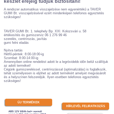
készlet erejéig tudjuk biztosítani!
A rendszer automatikus visszajelzése nem egyenértékű a TAVER
GUMI Bt. visszajelzésével ezért mindenképen telefonos egyeztetés
szükséges!
TAVER GUMI Bt. 1. telephely Bp. XXI. Kolozsvári u. 58
értékesítés és gumiszerviz 06 1 276 99 46
szerelés, centrírozás, javítás
gumi felni eladás
Nyitva tartás
Hétfő-péntek: 8:00-18:00-ig
Szombat: 8:00-14:00-ig
Amennyiben online rendelést adott le a legrövidebb időn belül szállítjuk
az adott terméket!
Cégünk gumiszereléssel, centrírozással (optimalizálás) is foglalkozik,
tehát személyesen is eljöhet az adott termékért amelyet megvásárolt
és a helyszínen felszereljük. Ilyen esetben telefonos egyeztetés
szükséges!
ÚJ TERMÉKEK
HÍRLEVÉL FELIRATKOZÁS
ABS 12V 68Ah bal+ normál