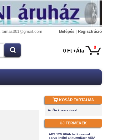
s.tamas001@gmail.com
Belépés
|
Regisztráció
0
0 Ft +Áfa
KOSÁR TARTALMA
Az Ön kosara üres!
ÚJ TERMÉKEK
ABS 12V 68Ah bal+ normál
sarus indító akkumulátor ASIA