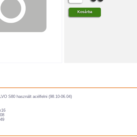
VO S80 használt acélfelni (98.10-06.04)
x16
08
49