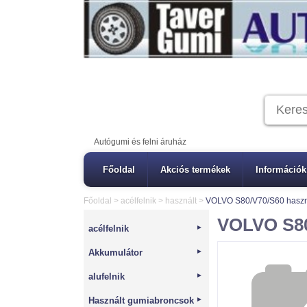
Autógumi és felni áruház
Főoldal
Akciós termékek
Információk
Főoldal
>
acélfelnik
>
használt
>
VOLVO S80/V70/S60 használ
VOLVO S80/
acélfelnik
►
Akkumulátor
►
alufelnik
►
Használt gumiabroncsok
►