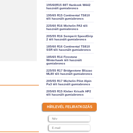
195/60R15 88T Hankook W442
használt gumiabroncs
195/65 R15 Continental TS810
téli használt gumiabroncs
225/60 R16 Michelin PA3 téli
használt gumiabroncs
205/55 R16 Semperit SpeedGrip
2 téli használt gumiabroncs
185/60 R16 Continental TS810
SSR téli használt gumiabroncs
185/65 R14 Firestone
Winterhawk téli használt
gumiabroncs
225/55 R17 Bridgestone Blizzac
ML80 téli használt gumiabroncs
205/55 R17 Michelin Pilot Alpin
Pa3 téli használt gumiabroncs
205/65 R15 Kleber Krisalk HP2
téli használt gumiabroncs
HÍRLEVÉL FELIRATKOZÁS