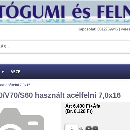
Kapcsolat:
0612769946 | vere
▾
ÁSZF
t acélfelni 7,0x16
V70/S60 használt acélfelni 7,0x16
Ár:
6.400 Ft+Áfa
(Br. 8.128 Ft)
db