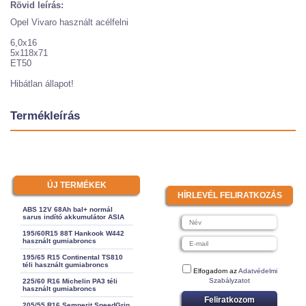
Rövid leírás:
Opel Vivaro használt acélfelni
6,0x16
5x118x71
ET50
Hibátlan állapot!
Termékleírás
ÚJ TERMÉKEK
HÍRLEVÉL FELIRATKOZÁS
ABS 12V 68Ah bal+ normál
sarus indító akkumulátor ASIA
195/60R15 88T Hankook W442
használt gumiabroncs
195/65 R15 Continental TS810
téli használt gumiabroncs
Elfogadom az
Adatvédelmi
Szabályzatot
225/60 R16 Michelin PA3 téli
használt gumiabroncs
Feliratkozom
205/55 R16 Semperit SpeedGrip