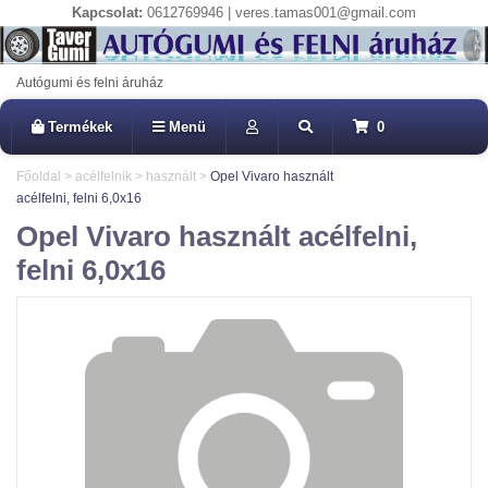
Kapcsolat:
0612769946 | veres.tamas001@gmail.com
Autógumi és felni áruház
Termékek
Menü
0
Főoldal
>
acélfelnik
>
használt
>
Opel Vivaro használt
acélfelni, felni 6,0x16
Opel Vivaro használt acélfelni,
felni 6,0x16