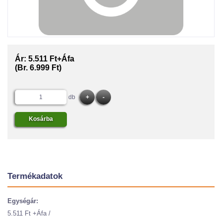
Ár:
5.511 Ft+Áfa
(Br. 6.999 Ft)
db
Termékadatok
Egységár:
5.511 Ft +Áfa /