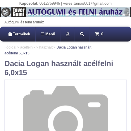
Kapcsolat:
0612769946 | veres.tamas001@gmail.com
Autógumi és felni áruház
Termékek
Menü
0
Főoldal
>
acélfelnik
>
használt
>
Dacia Logan használt
acélfelni 6,0x15
Dacia Logan használt acélfelni
6,0x15