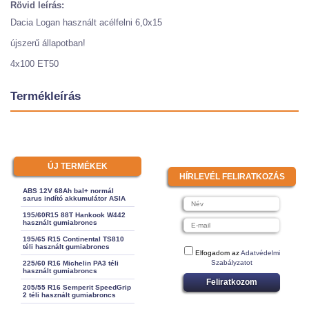
Rövid leírás:
Dacia Logan használt acélfelni 6,0x15
újszerű állapotban!
4x100 ET50
Termékleírás
ÚJ TERMÉKEK
HÍRLEVÉL FELIRATKOZÁS
ABS 12V 68Ah bal+ normál
sarus indító akkumulátor ASIA
195/60R15 88T Hankook W442
használt gumiabroncs
195/65 R15 Continental TS810
téli használt gumiabroncs
Elfogadom az
Adatvédelmi
Szabályzatot
225/60 R16 Michelin PA3 téli
használt gumiabroncs
Feliratkozom
205/55 R16 Semperit SpeedGrip
2 téli használt gumiabroncs