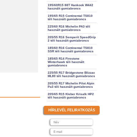
195/60R15 88T Hankook W442
használt gumiabroncs
195/65 R15 Continental TS810
téli használt gumiabroncs
225/60 R16 Michelin PA3 téli
használt gumiabroncs
205/55 R16 Semperit SpeedGrip
2 téli használt gumiabroncs
185/60 R16 Continental TS810
SSR téli használt gumiabroncs
185/65 R14 Firestone
Winterhawk téli használt
gumiabroncs
225/55 R17 Bridgestone Blizzac
ML80 téli használt gumiabroncs
205/55 R17 Michelin Pilot Alpin
Pa3 téli használt gumiabroncs
205/65 R15 Kleber Krisalk HP2
téli használt gumiabroncs
HÍRLEVÉL FELIRATKOZÁS