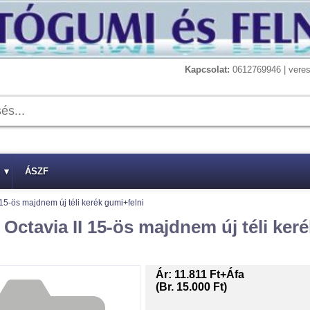
Kapcsolat:
0612769946 | vere
▾
ÁSZF
15-ös majdnem új téli kerék gumi+felni
Octavia II 15-ös majdnem új téli keré
Ár:
11.811 Ft+Áfa
(Br. 15.000 Ft)