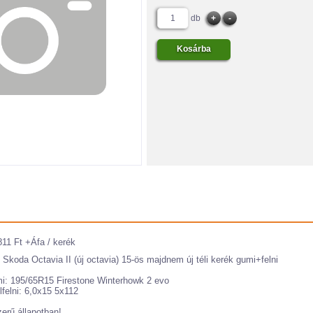
db
811 Ft +Áfa / kerék
 Skoda Octavia II (új octavia) 15-ös majdnem új téli kerék gumi+felni
i: 195/65R15 Firestone Winterhowk 2 evo
lfelni: 6,0x15 5x112
zerű állapotban!