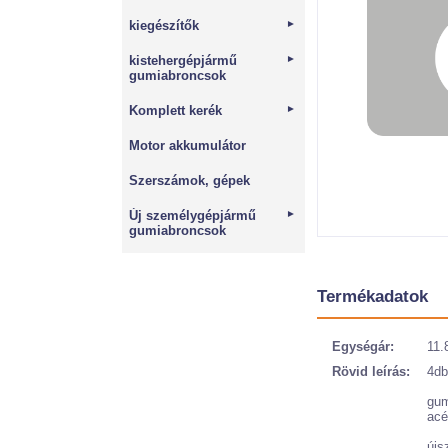
kiegészítők
►
kistehergépjármű
►
gumiabroncsok
Komplett kerék
►
Motor akkumulátor
Szerszámok, gépek
Új személygépjármű
►
gumiabroncsok
Termékadatok
Egységár:
11.
Rövid leírás:
4db
gum
acé
újs