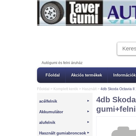
Autógumi és felni áruház
Főoldal
Akciós termékek
Információk
Főoldal
>
Komplett kerék
>
Használt
>
4db Skoda Octavia II 
4db Skoda 
acélfelnik
►
gumi+felni
Akkumulátor
►
alufelnik
►
Használt gumiabroncsok
►