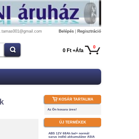
s.tamas001@gmail.com
Belépés
|
Regisztráció
0
0 Ft +Áfa
k
KOSÁR TARTALMA
Az Ön kosara üres!
ÚJ TERMÉKEK
ABS 12V 68Ah bal+ normál
sarus indító akkumulátor ASIA