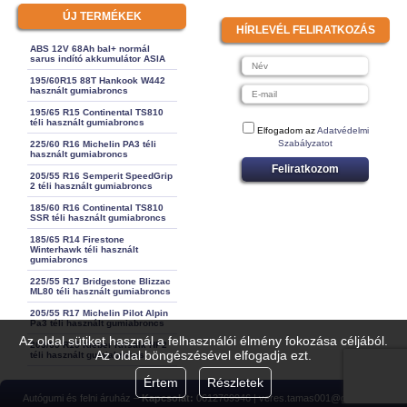
ÚJ TERMÉKEK
HÍRLEVÉL FELIRATKOZÁS
ABS 12V 68Ah bal+ normál
sarus indító akkumulátor ASIA
195/60R15 88T Hankook W442
használt gumiabroncs
195/65 R15 Continental TS810
téli használt gumiabroncs
Elfogadom az
Adatvédelmi
Szabályzatot
225/60 R16 Michelin PA3 téli
használt gumiabroncs
Feliratkozom
205/55 R16 Semperit SpeedGrip
2 téli használt gumiabroncs
185/60 R16 Continental TS810
SSR téli használt gumiabroncs
185/65 R14 Firestone
Winterhawk téli használt
gumiabroncs
225/55 R17 Bridgestone Blizzac
ML80 téli használt gumiabroncs
205/55 R17 Michelin Pilot Alpin
Pa3 téli használt gumiabroncs
Az oldal sütiket használ a felhasználói élmény fokozása céljából.
205/65 R15 Kleber Krisalk HP2
Az oldal böngészésével elfogadja ezt.
téli használt gumiabroncs
Értem
Részletek
Autógumi és felni áruház –
Kapcsolat:
0612769946 | veres.tamas001@gmail.com