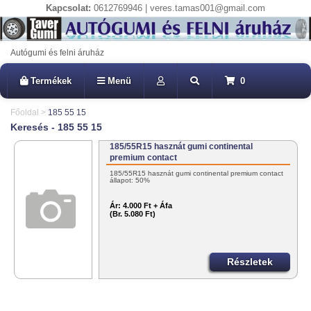
Kapcsolat:
0612769946 | veres.tamas001@gmail.com
Autógumi és felni áruház
Termékek
Menü
0
Főoldal
>
185 55 15
Keresés - 185 55 15
185/55R15 hasznát gumi continental
premium contact
185/55R15 hasznát gumi continental premium contact
állapot: 50%
Ár:
4.000 Ft + Áfa
(Br. 5.080 Ft)
Részletek