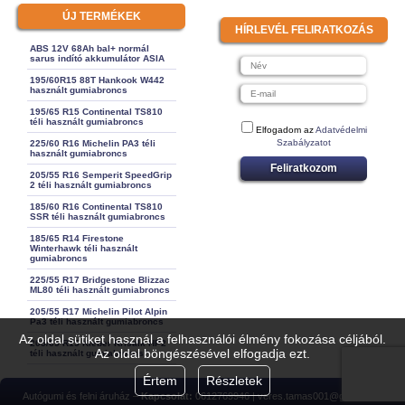
ÚJ TERMÉKEK
HÍRLEVÉL FELIRATKOZÁS
ABS 12V 68Ah bal+ normál
sarus indító akkumulátor ASIA
195/60R15 88T Hankook W442
használt gumiabroncs
195/65 R15 Continental TS810
téli használt gumiabroncs
Elfogadom az
Adatvédelmi
Szabályzatot
225/60 R16 Michelin PA3 téli
használt gumiabroncs
Feliratkozom
205/55 R16 Semperit SpeedGrip
2 téli használt gumiabroncs
185/60 R16 Continental TS810
SSR téli használt gumiabroncs
185/65 R14 Firestone
Winterhawk téli használt
gumiabroncs
225/55 R17 Bridgestone Blizzac
ML80 téli használt gumiabroncs
205/55 R17 Michelin Pilot Alpin
Pa3 téli használt gumiabroncs
Az oldal sütiket használ a felhasználói élmény fokozása céljából.
205/65 R15 Kleber Krisalk HP2
Az oldal böngészésével elfogadja ezt.
téli használt gumiabroncs
Értem
Részletek
Autógumi és felni áruház –
Kapcsolat:
0612769946 | veres.tamas001@gmail.com