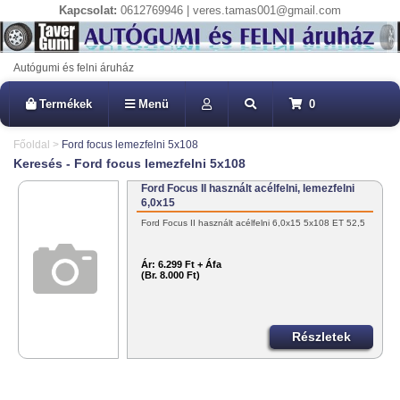
Kapcsolat:
0612769946 | veres.tamas001@gmail.com
Autógumi és felni áruház
Termékek
Menü
0
Főoldal
>
Ford focus lemezfelni 5x108
Keresés - Ford focus lemezfelni 5x108
Ford Focus II használt acélfelni, lemezfelni
6,0x15
Ford Focus II használt acélfelni 6,0x15 5x108 ET 52,5
Ár:
6.299 Ft + Áfa
(Br. 8.000 Ft)
Részletek