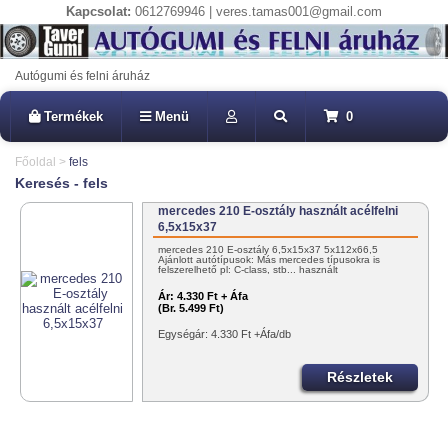
Kapcsolat:
0612769946 | veres.tamas001@gmail.com
Autógumi és felni áruház
Termékek
Menü
0
Főoldal
>
fels
Keresés - fels
mercedes 210 E-osztály használt acélfelni
6,5x15x37
mercedes 210 E-osztály 6,5x15x37 5x112x66,5
Ajánlott autótípusok: Más mercedes típusokra is
felszerelhető pl: C-class, stb... használt
Ár:
4.330 Ft + Áfa
(Br. 5.499 Ft)
Egységár: 4.330 Ft +Áfa/db
Részletek