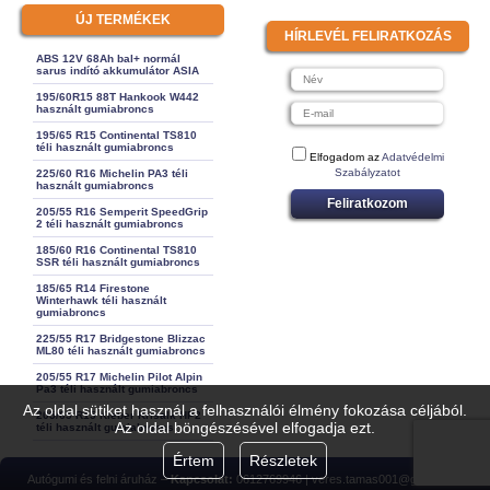
ÚJ TERMÉKEK
HÍRLEVÉL FELIRATKOZÁS
ABS 12V 68Ah bal+ normál
sarus indító akkumulátor ASIA
195/60R15 88T Hankook W442
használt gumiabroncs
195/65 R15 Continental TS810
téli használt gumiabroncs
Elfogadom az
Adatvédelmi
Szabályzatot
225/60 R16 Michelin PA3 téli
használt gumiabroncs
Feliratkozom
205/55 R16 Semperit SpeedGrip
2 téli használt gumiabroncs
185/60 R16 Continental TS810
SSR téli használt gumiabroncs
185/65 R14 Firestone
Winterhawk téli használt
gumiabroncs
225/55 R17 Bridgestone Blizzac
ML80 téli használt gumiabroncs
205/55 R17 Michelin Pilot Alpin
Pa3 téli használt gumiabroncs
Az oldal sütiket használ a felhasználói élmény fokozása céljából.
205/65 R15 Kleber Krisalk HP2
Az oldal böngészésével elfogadja ezt.
téli használt gumiabroncs
Értem
Részletek
Autógumi és felni áruház –
Kapcsolat:
0612769946 | veres.tamas001@gmail.com