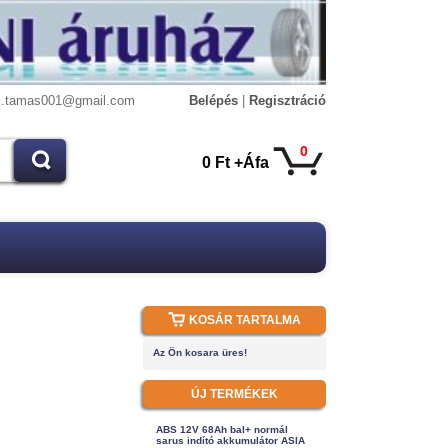
s.tamas001@gmail.com
Belépés
|
Regisztráció
0
0 Ft +Áfa
KOSÁR TARTALMA
Az Ön kosara üres!
ÚJ TERMÉKEK
ABS 12V 68Ah bal+ normál
sarus indító akkumulátor ASIA