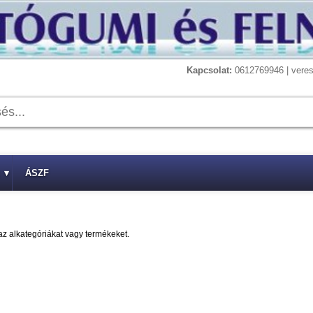
Kapcsolat:
0612769946 | vere
▾
ÁSZF
az alkategóriákat vagy termékeket.