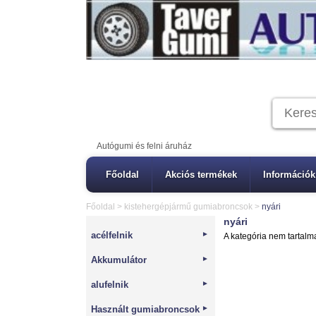
Autógumi és felni áruház
Főoldal
Akciós termékek
Információk
Főoldal
>
kistehergépjármű gumiabroncsok
>
nyári
nyári
acélfelnik
►
A kategória nem tartalm
Akkumulátor
►
alufelnik
►
Használt gumiabroncsok
►