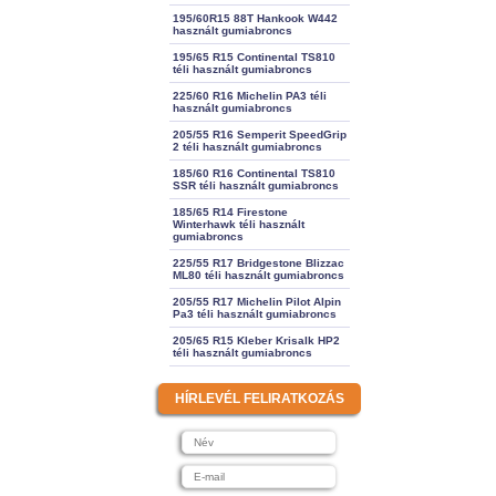
195/60R15 88T Hankook W442
használt gumiabroncs
195/65 R15 Continental TS810
téli használt gumiabroncs
225/60 R16 Michelin PA3 téli
használt gumiabroncs
205/55 R16 Semperit SpeedGrip
2 téli használt gumiabroncs
185/60 R16 Continental TS810
SSR téli használt gumiabroncs
185/65 R14 Firestone
Winterhawk téli használt
gumiabroncs
225/55 R17 Bridgestone Blizzac
ML80 téli használt gumiabroncs
205/55 R17 Michelin Pilot Alpin
Pa3 téli használt gumiabroncs
205/65 R15 Kleber Krisalk HP2
téli használt gumiabroncs
HÍRLEVÉL FELIRATKOZÁS