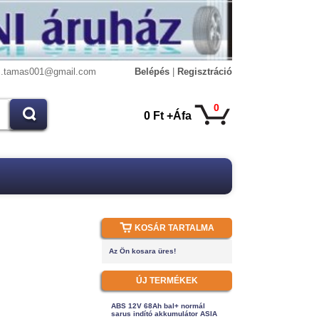
s.tamas001@gmail.com
Belépés
|
Regisztráció
0
0 Ft +Áfa
KOSÁR TARTALMA
Az Ön kosara üres!
ÚJ TERMÉKEK
ABS 12V 68Ah bal+ normál
sarus indító akkumulátor ASIA