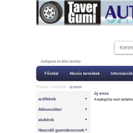
Autógumi és felni áruház
Főoldal
Akciós termékek
Információk
Főoldal
>
alufelnik
>
új enzo
új enzo
acélfelnik
►
A kategória nem tartalm
Akkumulátor
►
alufelnik
►
Használt gumiabroncsok
►