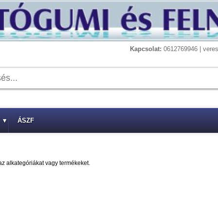
Kapcsolat:
0612769946 | vere
▾
ÁSZF
az alkategóriákat vagy termékeket.