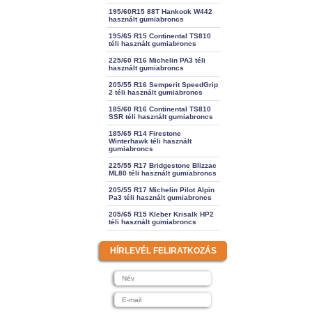
195/60R15 88T Hankook W442
használt gumiabroncs
195/65 R15 Continental TS810
téli használt gumiabroncs
225/60 R16 Michelin PA3 téli
használt gumiabroncs
205/55 R16 Semperit SpeedGrip
2 téli használt gumiabroncs
185/60 R16 Continental TS810
SSR téli használt gumiabroncs
185/65 R14 Firestone
Winterhawk téli használt
gumiabroncs
225/55 R17 Bridgestone Blizzac
ML80 téli használt gumiabroncs
205/55 R17 Michelin Pilot Alpin
Pa3 téli használt gumiabroncs
205/65 R15 Kleber Krisalk HP2
téli használt gumiabroncs
HÍRLEVÉL FELIRATKOZÁS